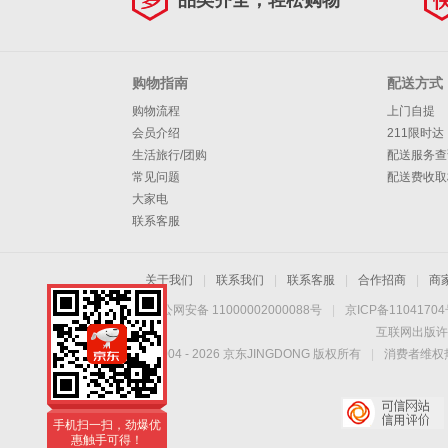
品类齐全，轻松购物
购物指南
配送方式
购物流程
上门自提
会员介绍
211限时达
生活旅行/团购
配送服务查
常见问题
配送费收取
大家电
联系客服
关于我们
|
联系我们
|
联系客服
|
合作招商
|
商
京公网安备 11000002000088号
|
京ICP备1104170
互联网出版许
Copyright © 2004 -
2026
京东JINGDONG 版权所有
|
消费者维权热
手机扫一扫，劲爆优
惠触手可得！
手机扫一扫，劲爆优