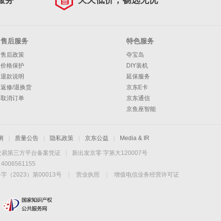
服务
天天低价，畅选无忧
售后服务
特色服务
售后政策
夺宝岛
价格保护
DIY装机
退款说明
延保服务
返修/退换货
京东E卡
取消订单
京东通信
京鱼座智能
测
|
质量公告
|
隐私政策
|
京东公益
|
Media & IR
交易第三方平台备案凭证
|
新出发京零 字第大120007号
06561155
2023）第00013号
|
营业执照
|
增值电信业务经营许可证