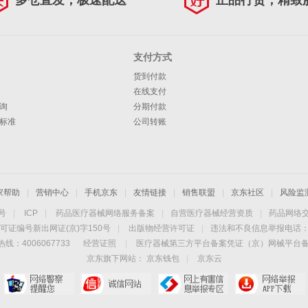
多仓直发，极速配送
正品行货，精致
支付方式
货到付款
在线支付
询
分期付款
标准
公司转账
家帮助
|
营销中心
|
手机京东
|
友情链接
|
销售联盟
|
京东社区
|
风险监
4号
|
ICP
|
药品医疗器械网络服务备案
|
自营医疗器械经营资质
|
药品网络
可证编号新出网证(京)字150号
|
出版物经营许可证
|
违法和不良信息举报电话：40
线：4006067733
经营证照
|
医疗器械第三方平台备案凭证（京）网械平台备字（
京东旗下网站：
京东钱包
|
京东云