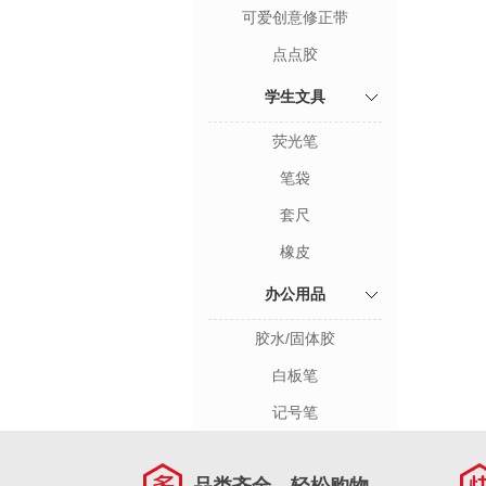
可爱创意修正带
点点胶
学生文具
荧光笔
笔袋
套尺
橡皮
办公用品
胶水/固体胶
白板笔
记号笔