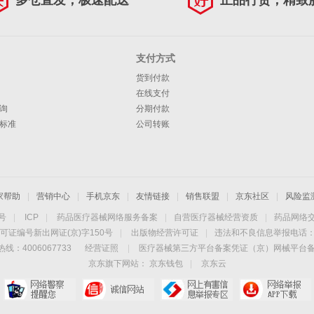
多仓直发，极速配送
正品行货，精致
支付方式
货到付款
在线支付
询
分期付款
标准
公司转账
家帮助
|
营销中心
|
手机京东
|
友情链接
|
销售联盟
|
京东社区
|
风险监
4号
|
ICP
|
药品医疗器械网络服务备案
|
自营医疗器械经营资质
|
药品网络
可证编号新出网证(京)字150号
|
出版物经营许可证
|
违法和不良信息举报电话：40
线：4006067733
经营证照
|
医疗器械第三方平台备案凭证（京）网械平台备字（
京东旗下网站：
京东钱包
|
京东云