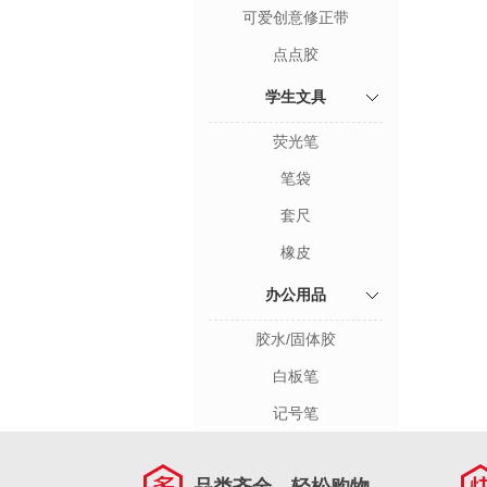
可爱创意修正带
点点胶
学生文具
荧光笔
笔袋
套尺
橡皮
办公用品
胶水/固体胶
白板笔
记号笔