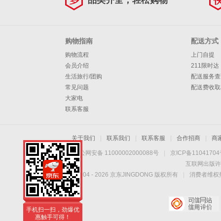
品类齐全，轻松购物
购物指南
配送方式
购物流程
上门自提
会员介绍
211限时达
生活旅行/团购
配送服务查
常见问题
配送费收取
大家电
联系客服
关于我们
|
联系我们
|
联系客服
|
合作招商
|
商
京公网安备 11000002000088号
|
京ICP备1104170
互联网出版许
Copyright © 2004 -
2026
京东JINGDONG 版权所有
|
消费者维权热
手机扫一扫，劲爆优
惠触手可得！
手机扫一扫，劲爆优
惠触手可得！