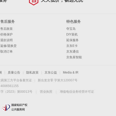
服务
天天低价，畅选无忧
售后服务
特色服务
售后政策
夺宝岛
价格保护
DIY装机
退款说明
延保服务
返修/退换货
京东E卡
取消订单
京东通信
京鱼座智能
测
|
质量公告
|
隐私政策
|
京东公益
|
Media & IR
交易第三方平台备案凭证
|
新出发京零 字第大120007号
06561155
2023）第00013号
|
营业执照
|
增值电信业务经营许可证